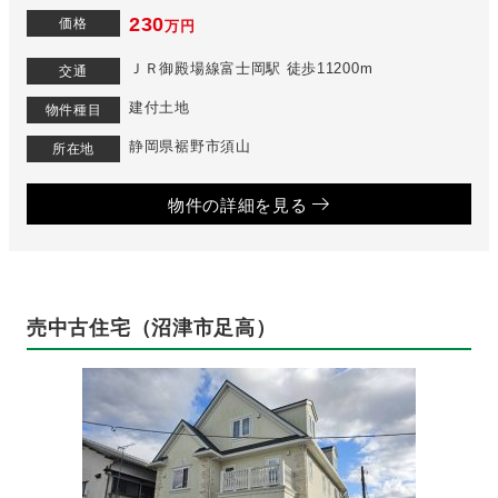
230
価格
万円
ＪＲ御殿場線富士岡駅 徒歩11200m
交通
建付土地
物件種目
静岡県裾野市須山
所在地
物件の詳細を見る
売中古住宅（沼津市足高）