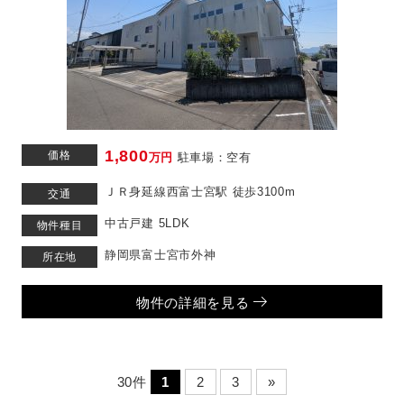
1,800
価格
万円
駐車場：空有
ＪＲ身延線西富士宮駅 徒歩3100m
交通
中古戸建 5LDK
物件種目
静岡県富士宮市外神
所在地
物件の詳細を見る
30件
1
2
3
»