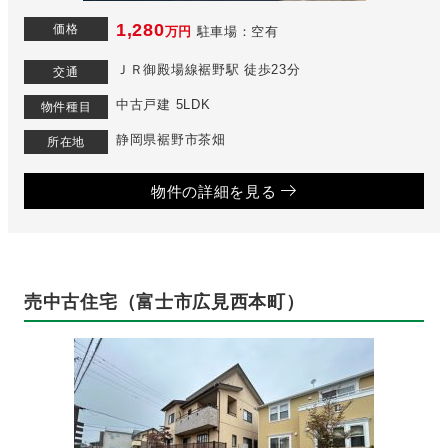
1,280
価格
万円
駐車場：空有
ＪＲ御殿場線裾野駅 徒歩23分
交通
中古戸建 5LDK
物件種目
静岡県裾野市茶畑
所在地
物件の詳細を見る
売中古住宅（富士市広見西本町）