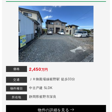
2,450
価格
万円
ＪＲ御殿場線裾野駅 徒歩33分
交通
中古戸建 5LDK
物件種目
静岡県裾野市深良
所在地
物件の詳細を見る