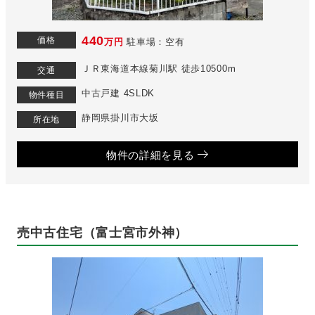
440
価格
万円
駐車場：空有
ＪＲ東海道本線菊川駅 徒歩10500m
交通
中古戸建 4SLDK
物件種目
静岡県掛川市大坂
所在地
物件の詳細を見る
売中古住宅（富士宮市外神）