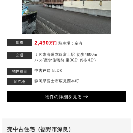
2,490
価格
万円
駐車場：空有
ＪＲ東海道本線富士駅 徒歩4800m
交通
バス(産労住宅前 乗36分 停歩4分)
中古戸建 5LDK
物件種目
静岡県富士市広見西本町
所在地
物件の詳細を見る
売中古住宅（裾野市深良）