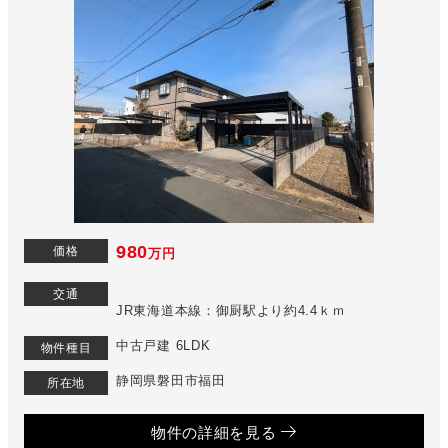
980
価格
万円
交通
JR東海道本線：御厨駅より約4.4ｋｍ
中古戸建 6LDK
物件種目
静岡県磐田市福田
所在地
物件の詳細を見る