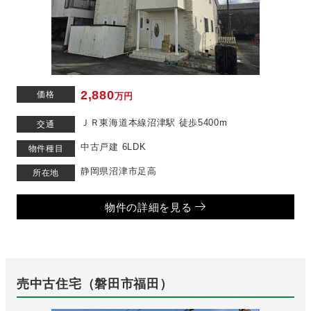
2,880
価格
万円
ＪＲ東海道本線沼津駅 徒歩5400m
交通
中古戸建 6LDK
物件種目
静岡県沼津市足高
所在地
物件の詳細を見る
売中古住宅（磐田市福田）