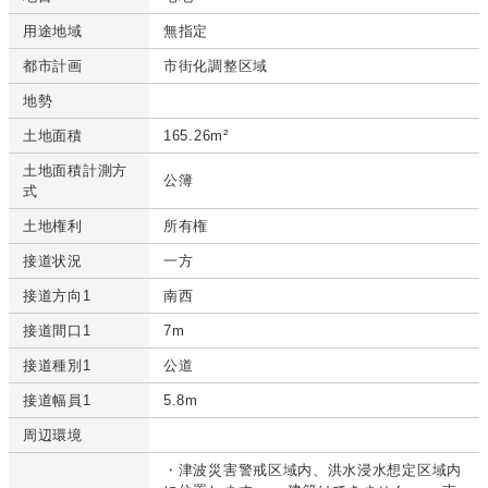
用途地域
無指定
都市計画
市街化調整区域
地勢
土地面積
165.26m²
土地面積計測方
公簿
式
土地権利
所有権
接道状況
一方
接道方向1
南西
接道間口1
7m
接道種別1
公道
接道幅員1
5.8m
周辺環境
・津波災害警戒区域内、洪水浸水想定区域内