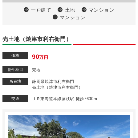
一戸建て
土地
マンション
マンション
売土地（焼津市利右衛門）
価格
90
万円
物件種目
売地
所在地
静岡県焼津市利右衛門
売土地（焼津市利右衛門）
交通
ＪＲ東海道本線藤枝駅 徒歩7600m