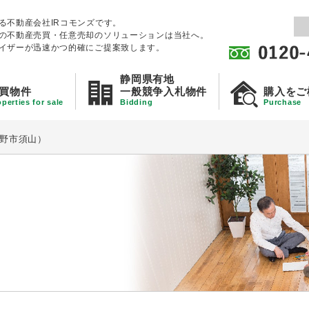
る不動産会社IRコモンズです。
の不動産売買・任意売却のソリューションは当社へ。
イザーが迅速かつ的確にご提案致します。
静岡県有地
買物件
一般競争入札物件
購入をご
perties for sale
Bidding
Purchase
野市須山）