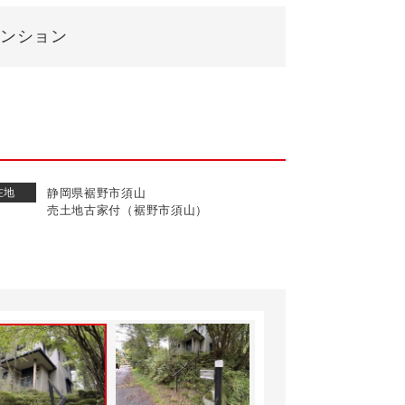
ンション
在地
静岡県裾野市須山
売土地古家付（裾野市須山）