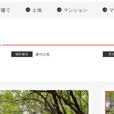
戸建て
土地
マンション
マ
）
物件種目
建付土地
所