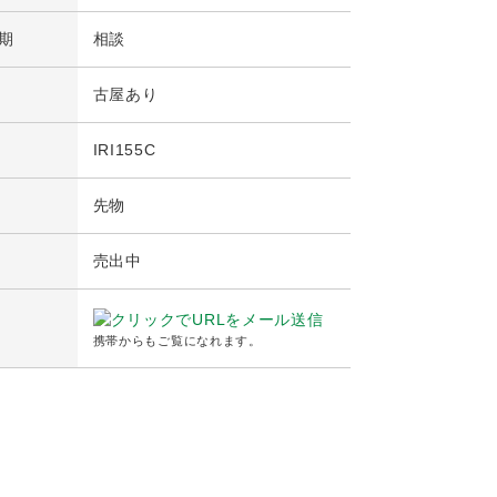
期
相談
古屋あり
IRI155C
先物
売出中
携帯からもご覧になれます。