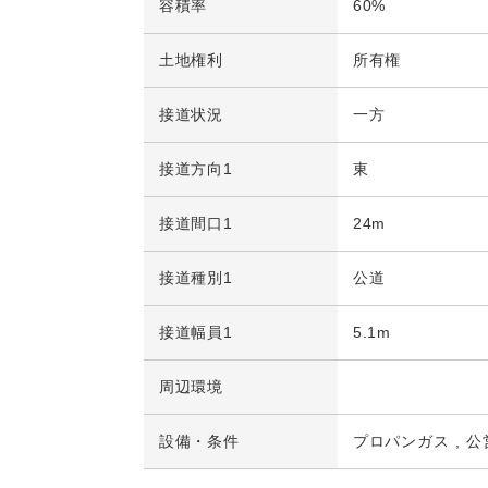
容積率
60%
土地権利
所有権
接道状況
一方
接道方向1
東
接道間口1
24m
接道種別1
公道
接道幅員1
5.1m
周辺環境
設備・条件
プロパンガス
公