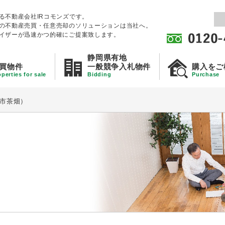
る不動産会社IRコモンズです。
の不動産売買・任意売却のソリューションは当社へ。
イザーが迅速かつ的確にご提案致します。
静岡県有地
買物件
一般競争入札物件
購入をご
perties for sale
Bidding
Purchase
市茶畑）