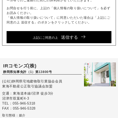
ール等でのご連絡のためにのみ利用させていただきます。
お問合せを行う前に、上記の「個人情報の取り扱いについて」を必ず
お読みください。
「個人情報の取り扱いについて」に同意いただいた場合は「上記にご
同意の上 送信する」のボタンをクリックしてください。
送信する
上記にご同意の上
IRコモンズ(株)
静岡県知事免許（1）第13800号
(公社)静岡県宅地建物取引業協会会員
東海不動産公正取引協議会加盟
交通：東海道本線/沼津 徒歩3分
沼津市双葉町4-3
TEL：055-946-5318
FAX：055-946-5328
取引態様：媒介