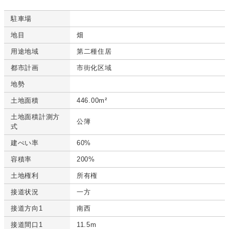
駐車場
地目
畑
用途地域
第二種住居
都市計画
市街化区域
地勢
土地面積
446.00m²
土地面積計測方
公簿
式
建ぺい率
60%
容積率
200%
土地権利
所有権
接道状況
一方
接道方向1
南西
接道間口1
11.5m