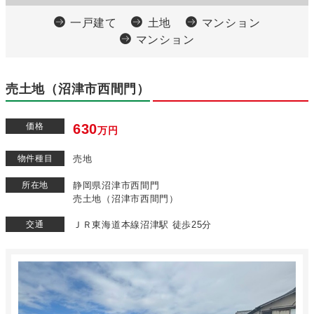
一戸建て
土地
マンション
マンション
売土地（沼津市西間門）
価格
630
万円
物件種目
売地
所在地
静岡県沼津市西間門
売土地（沼津市西間門）
交通
ＪＲ東海道本線沼津駅 徒歩25分