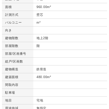
面積
960.00m²
計測方式
壁芯
バルコニー
m²
向き
建物階数
地上2階
部屋階数
階
部屋/区画番号
総戸/区画数
建物構造
鉄骨造
建築面積
480.00m²
間取内容
駐車場
地目
宅地
用途地域
無指定