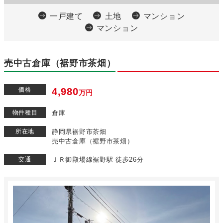
一戸建て
土地
マンション
マンション
売中古倉庫（裾野市茶畑）
価格
4,980
万円
物件種目
倉庫
所在地
静岡県裾野市茶畑
売中古倉庫（裾野市茶畑）
交通
ＪＲ御殿場線裾野駅 徒歩26分