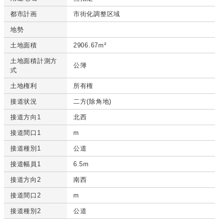
都市計画
市街化調整区域
地勢
土地面積
2906.67m²
土地面積計測方
公簿
式
土地権利
所有権
接道状況
二方(除角地)
接道方向1
北西
接道間口1
m
接道種別1
公道
接道幅員1
6.5m
接道方向2
南西
接道間口2
m
接道種別2
公道