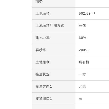
地勢
土地面積
502.59m²
土地面積計測方式
公簿
建ぺい率
60%
容積率
200%
土地権利
所有権
接道状況
一方
接道方向1
北東
接道間口1
m