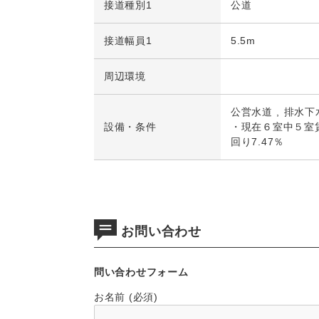
接道種別1
公道
接道幅員1
5.5m
周辺環境
公営水道
排水下
設備・条件
・現在６室中５室賃
回り7.47％
お問い合わせ
問い合わせフォーム
お名前 (必須)