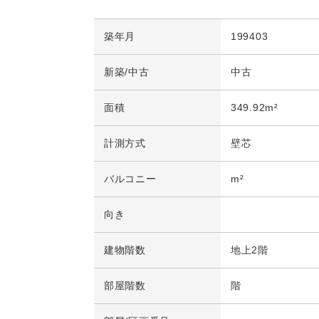
築年月
199403
新築/中古
中古
面積
349.92m²
計測方式
壁芯
バルコニー
m²
向き
建物階数
地上2階
部屋階数
階