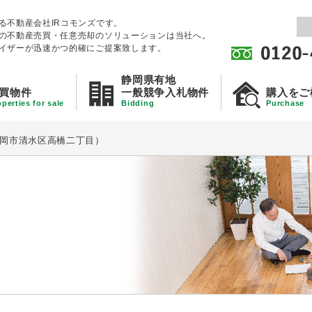
る不動産会社IRコモンズです。
の不動産売買・任意売却のソリューションは当社へ。
イザーが迅速かつ的確にご提案致します。
静岡県有地
買物件
一般競争入札物件
購入をご
perties for sale
Bidding
Purchase
岡市清水区高橋二丁目）