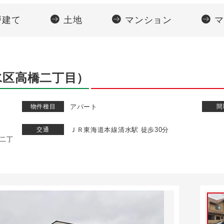
戸建て
土地
マンション
マ
水区高橋二丁目）
物件種目
アパート
間
交通
ＪＲ東海道本線清水駅 徒歩30分
二丁