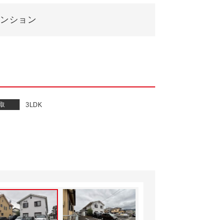
ンション
取
3LDK