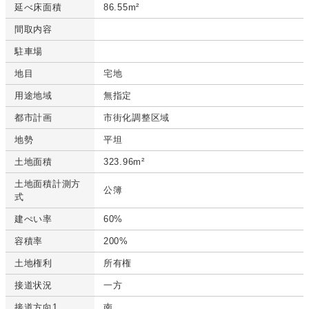
延べ床面積
86.55m²
間取内容
駐車場
地目
宅地
用途地域
無指定
都市計画
市街化調整区域
地勢
平坦
土地面積
323.96m²
土地面積計測方
公簿
式
建ぺい率
60%
容積率
200%
土地権利
所有権
接道状況
一方
接道方向1
南