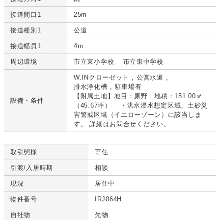
接道間口1
25m
接道種別1
公道
接道幅員1
4m
周辺環境
市立東小学校 市立東中学校
W.INクローゼット
公営水道
排水浄化槽
駐車場有
【附属土地】地目：原野 地積：151.00㎡
設備・条件
（45.67坪） ・洪水浸水想定区域、土砂災
害警戒区域（イエローゾーン）に該当しま
す。 詳細はお問合せください。
取引態様
専任
引渡/入居時期
相談
現況
居住中
物件番号
IRJ064H
自社物
先物