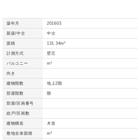
築年月
201603
新築/中古
中古
面積
131.34m²
計測方式
壁芯
バルコニー
m²
向き
建物階数
地上2階
部屋階数
階
部屋/区画番号
総戸/区画数
建物構造
木造
敷地全体面積
m²