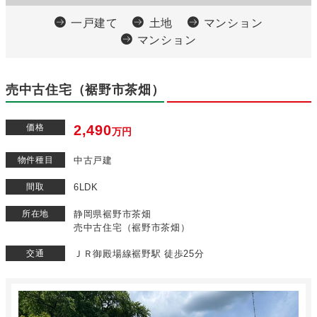
一戸建て
土地
マンション
マンション
売中古住宅（裾野市茶畑）
価格
2,490
万円
物件種目
中古戸建
間取
6LDK
所在地
静岡県裾野市茶畑
売中古住宅（裾野市茶畑）
交通
ＪＲ御殿場線裾野駅 徒歩25分