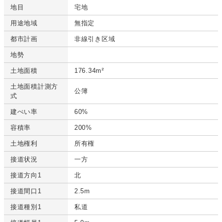
地目
宅地
用途地域
無指定
都市計画
非線引き区域
地勢
土地面積
176.34m²
土地面積計測方
公簿
式
建ぺい率
60%
容積率
200%
土地権利
所有権
接道状況
一方
接道方向1
北
接道間口1
2.5m
接道種別1
私道