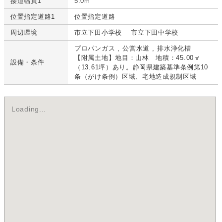
接道幅員1
5.0m
位置指定道路1
位置指定道路
周辺環境
市立下田小学校 市立下田中学校
プロパンガス
公営水道
排水浄化槽
【附属土地】地目：山林 地積：45.00㎡
設備・条件
（13.61坪）あり。静岡県建築基準条例第10
条（がけ条例）区域、宅地造成規制区域
Loading...