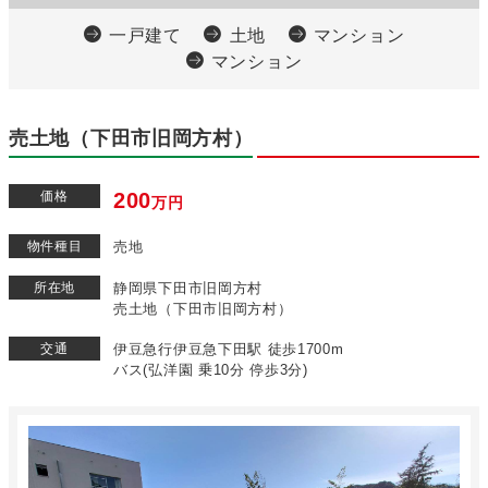
一戸建て
土地
マンション
マンション
売土地（下田市旧岡方村）
価格
200
万円
物件種目
売地
所在地
静岡県下田市旧岡方村
売土地（下田市旧岡方村）
交通
伊豆急行伊豆急下田駅 徒歩1700m
バス(弘洋園 乗10分 停歩3分)