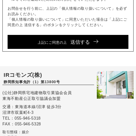
お問合せを行う前に、上記の「個人情報の取り扱いについて」を必ず
お読みください。
「個人情報の取り扱いについて」に同意いただいた場合は「上記にご
同意の上 送信する」のボタンをクリックしてください。
送信する
上記にご同意の上
IRコモンズ(株)
静岡県知事免許（1）第13800号
(公社)静岡県宅地建物取引業協会会員
東海不動産公正取引協議会加盟
交通：東海道本線/沼津 徒歩3分
沼津市双葉町4-3
TEL：055-946-5318
FAX：055-946-5328
取引態様：媒介